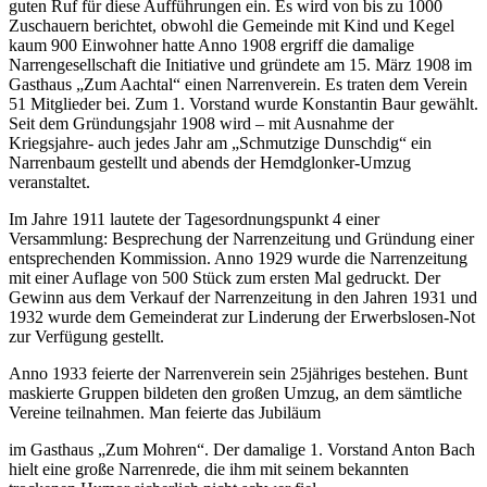
guten Ruf für diese Aufführungen ein. Es wird von bis zu 1000
Zuschauern berichtet, obwohl die Gemeinde mit Kind und Kegel
kaum 900 Einwohner hatte Anno 1908 ergriff die damalige
Narrengesellschaft die Initiative und gründete am 15. März 1908 im
Gasthaus „Zum Aachtal“ einen Narrenverein. Es traten dem Verein
51 Mitglieder bei. Zum 1. Vorstand wurde Konstantin Baur gewählt.
Seit dem Gründungsjahr 1908 wird – mit Ausnahme der
Kriegsjahre- auch jedes Jahr am „Schmutzige Dunschdig“ ein
Narrenbaum gestellt und abends der Hemdglonker-Umzug
veranstaltet.
Im Jahre 1911 lautete der Tagesordnungspunkt 4 einer
Versammlung: Besprechung der Narrenzeitung und Gründung einer
entsprechenden Kommission. Anno 1929 wurde die Narrenzeitung
mit einer Auflage von 500 Stück zum ersten Mal gedruckt. Der
Gewinn aus dem Verkauf der Narrenzeitung in den Jahren 1931 und
1932 wurde dem Gemeinderat zur Linderung der Erwerbslosen-Not
zur Verfügung gestellt.
Anno 1933 feierte der Narrenverein sein 25jähriges bestehen. Bunt
maskierte Gruppen bildeten den großen Umzug, an dem sämtliche
Vereine teilnahmen. Man feierte das Jubiläum
im Gasthaus „Zum Mohren“. Der damalige 1. Vorstand Anton Bach
hielt eine große Narrenrede, die ihm mit seinem bekannten