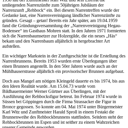
umliegenden Narrenzünfte zum 50jährigen Jubiläum der
Narrenzunft „Rehbock“ ein. Bei diesem Narrentreffen wurde der
Gedanke laut, eine Narrenvereinigung ländlicher Narrenzünfte zu
gründen. Gesagt – getan! Bereits ein Jahr später, am 19.04.1959
fand die Gründungsversammlung der „Narrenvereinigung Hegau-
Bodensee“ im Gasthaus Mohren statt. In den Jahren 1971 formierten
sich die Narrenbaumsetzer zur Holzergilde, die ein neues „Häs“
bekam und den Narrenbaum alljährlich in hergebrachter Art
aufstellen.
Ein wichtiger Markstein in der Zunftgeschichte ist die Erstellung des
Narrenbrunnens. Bereits 1953 wurden erste Überlegungen über
einen Brunnen angestellt. In den 50er Jahren wurde auch an der
Mühlhauserstrasse alljährlich ein provisorischer Brunnen aufgebaut.
Doch aus Mangel am nötigen Kleingeld dauerte es bis 1974, bis aus
den Ideen Realität wurde. Am 15.04.73 wurde vom
Bildhauermeister Werner Gürtner aus Überlingen, mit der
Ausführung der Rehbocksfigur betreut. Im Februar 1974 wurde in
Süssen bei Göppingen durch die Firma Strassacker die Figur in
Bronce gegossen. So konnte am 04. Mai 1974 unter Bürgermeister
Karl Witz und Zunftmeister Harald Sproll in einem Festakt die
Brunnenweihe des Rehbockbrunnens stattfinden. Seitdem steht der
Rehbockbrunnen im Espen und ist seither zu einem Wahrzeichen
unserer Gemeinde geworden.