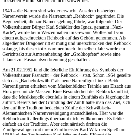
trockenen Humor sicherlich nicht schwer fiel.
1949 – die Narren sind wieder erwacht. Aus dem bisherigen
Narrenverein wurde die Narrenzunft „Rehbock“ gegründet. Die
Begebenheit, die zur Namensgebung führte, war folgende: Der
Volkertshauser Bürger Karl Schädler des Ignaz, genannt „Nazi-
Karle“, wurde beim Weizenmähen im Gewann Wölfesbühl von
einem aufgeschreckten Rehbock auf das Gehörn genommen. Als
altgedienter Dragoner ritt er mutig und unerschrocken den Rehbock
solange, bis dieser tot zusammenbrach. Im selben Jahr wurde ein
Gerichtsakt zur Amtsenthebung der „Großkopfete“ sowie eine
Litanei zur Fasnachtsverbrennung geschaffen.
Am 21.02.1952 fand die feierliche Einführung des Symbols der
Volkertshauser Fasnacht – der Rehbock – statt. Schon 1954 gesellte
sich das „Bacheholzwiibli“ als neue Narrenfigur hinzu. Beide
Narrenfiguren erhielten vom Maskenbildner Tränkle aus Elzach aus
Holz geschnitzte Masken. Eine Besonderheit der Rehbockzunft ist,
dass die Musikkapelle ebenfalls in einem Zunfthäs als Jägerkapelle
auftritt. Bereits bei der Gründung der Zunft hatte man das Ziel, sich
den auf ihre Tradition bedachten Zünfte der Schwäbisch-
Alemannischen Narrenvereinigung anzuschließen. Hier war die
Rehbockzunft allerdings überhaupt nicht willkommen: Es fehlte
einfach an der Tradition. Aber echt närrisch drehten die
Zunftgewaltigen mit ihrem Zunftmeister Karl Witz den Spieß um.
1958 lud der Zunftmeister Karl Witz und sein Elferrat die