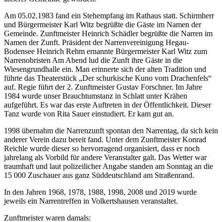
Am 05.02.1983 fand ein Stehempfang im Rathaus statt. Schirmherr
und Bürgermeister Karl Witz begrüßte die Gäste im Namen der
Gemeinde. Zunftmeister Heinrich Schädler begrüßte die Narren im
Namen der Zunft. Präsident der Narrenvereinigung Hegau-
Bodensee Heinrich Rehm ernannte Bürgermeister Karl Witz zum
Narrenobristen Am Abend lud die Zunft ihre Gäste in die
Wiesengrundhalle ein. Man erinnerte sich der alten Tradition und
führte das Theaterstück „Der schurkische Kuno vom Drachenfels“
auf. Regie führt der 2. Zunftmeister Gustav Forschner. Im Jahre
1984 wurde unser Brauchtumstanz in Schlatt unter Krähen
aufgeführt. Es war das erste Auftreten in der Öffentlichkeit. Dieser
Tanz wurde von Rita Sauer einstudiert. Er kam gut an.
1998 übernahm die Narrenzunft spontan den Narrentag, da sich kein
anderer Verein dazu bereit fand. Unter dem Zunftmeister Konrad
Reichle wurde dieser so hervorragend organisiert, dass er noch
jahrelang als Vorbild für andere Veranstalter galt. Das Wetter war
traumhaft und laut polizeilicher Angabe standen am Sonntag an die
15 000 Zuschauer aus ganz Süddeutschland am Straßenrand.
In den Jahren 1968, 1978, 1988, 1998, 2008 und 2019 wurde
jeweils ein Narrentreffen in Volkertshausen veranstaltet.
Zunftmeister waren damals: