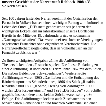
unserer Geschichte der Narrenzunft Rehbock 1908 e.V.
Volkertshausen.
Seit 100 Jahren leistet der Narrenverein mit der Organisation der
Fasnacht in Volkertshausen einen wichtigen Beitrag zum kulturellen
Leben des Ortes. „D’Fasnet“ gehört schon seit je her zu den
wichtigsten Eckpfeilern im Jahreskreislauf unseres Dorflebens.
Bereits in der Mitte des 19. Jahrhunderts gab es sogenannte
„Narrengesellschaften“. Das waren meistens lockere Vereinigungen
begeisterter Fasnachter ohne eigentlichen Vereinscharakter. Die
Narrengesellschaft sorgte dafür, dass in Volkerthausen an der
Fasnacht „ebbis los war!“
Zu ihren wichtigsten Aufgaben zählte die Aufführung von
Theaterstücken, den „Fasnachtsspielen. Die älteste Einladung zu
einer Aufführung ist überliefert aus dem Jahre 1862 mit dem Stück „
Die sieben Helden des Schwabenlandes“. Weitere große
Aufführungen waren 1865 „Das Leben und die Enthauptung des
Räuberhauptmanns Schinderhannes, 1866 das Stück „Rinaldo
Rinaldini“ und 1869 „Konrad, Herzog von Zähringen“. 1909
wurden „Die Rabensteinerin“ und 1928 „Die Räuber“ von Schiller
gespielt. Insbesondere diese beiden Stücke waren sehr große
Erfolge. Die Aufführungen lockten auch Zuschauer aus den
benachbarten Gemeinden an und brachten Volkertshausen einen