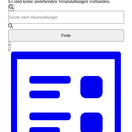
Es sind keine anstehenden Veranstaltungen vorhanden.
Veranstaltungen
Suche
Geben
Suche
Sie
und
Das
Schlüsselwort.
Ansichten,
Suche
Finde
Navigation
nach
Veranstaltung
Veranstaltungen
Liste
Schlüsselwort.
Ansichten-
Navigation