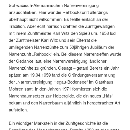
Schwäbisch-Alemannischen Narrenvereinigung
anzuschließen. Hier war die Rehbockzunft allerdings
überhaupt nicht willkommen: Es fehlte einfach an der
Tradition. Aber echt närrisch drehten die Zunftgewaltigen
mit ihrem Zunftmeister Karl Witz den Spieß um. 1958 lud
der Zunftmeister Karl Witz und sein Elferrat die
umliegenden Narrenzünfte zum 50jährigen Jubiläum der
Narrenzunft „Rehbock“ ein. Bei diesem Narrentreffen wurde
der Gedanke laut, eine Narrenvereinigung ländlicher
Narrenzünfte zu gründen. Gesagt – getan! Bereits ein Jahr
später, am 19.04.1959 fand die Gründungsversammlung
der „Narrenvereinigung Hegau-Bodensee“ im Gasthaus
Mohren statt. In den Jahren 1971 formierten sich die
Narrenbaumsetzer zur Holzergilde, die ein neues „Häs“
bekam und den Narrenbaum alljährlich in hergebrachter Art
aufstellen.
Ein wichtiger Markstein in der Zunftgeschichte ist die
Erstellung des Narrenbrunnens. Bereits 1953 wurden erste