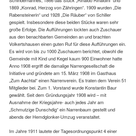
Schinderhannes, 1866 das Stück „Rinaldo Rinaldini“ und
1869 „Konrad, Herzog von Zähringen“. 1909 wurden „Die
Rabensteinerin“ und 1928 „Die Räuber“ von Schiller
gespielt. Insbesondere diese beiden Stücke waren sehr
große Erfolge. Die Aufführungen lockten auch Zuschauer
aus den benachbarten Gemeinden an und brachten
Volkertshausen einen guten Ruf für diese Aufführungen ein.
Es wird von bis zu 1000 Zuschauern berichtet, obwohl die
Gemeinde mit Kind und Kegel kaum 900 Einwohner hatte
Anno 1908 ergriff die damalige Narrengesellschaft die
Initiative und gründete am 15. März 1908 im Gasthaus
„Zum Aachtal“ einen Narrenverein. Es traten dem Verein 51
Mitglieder bei. Zum 1. Vorstand wurde Konstantin Baur
gewählt. Seit dem Gründungsjahr 1908 wird – mit
Ausnahme der Kriegsjahre- auch jedes Jahr am
„Schmutzige Dunschdig“ ein Narrenbaum gestellt und
abends der Hemdglonker-Umzug veranstaltet.
Im Jahre 1911 lautete der Tagesordnungspunkt 4 einer