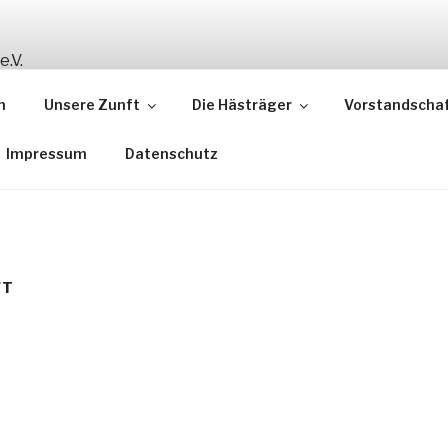
FT REHBOCK 1908 E
n
Unsere Zunft
Die Hästräger
Vorstandscha
ung Hegau – Bodensee
Impressum
Datenschutz
FT