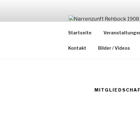
Zum
Inhalt
springen
NARRENZUN
Startseite
Veranstaltunge
Mitglied der Narrenvereinig
Kontakt
Bilder / Videos
MITGLIEDSCHA